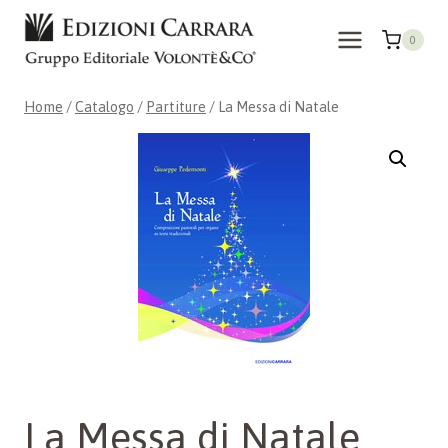
Salta
al
0
contenuto
Home
/
Catalogo
/
Partiture
/
La Messa di Natale
La Messa di Natale