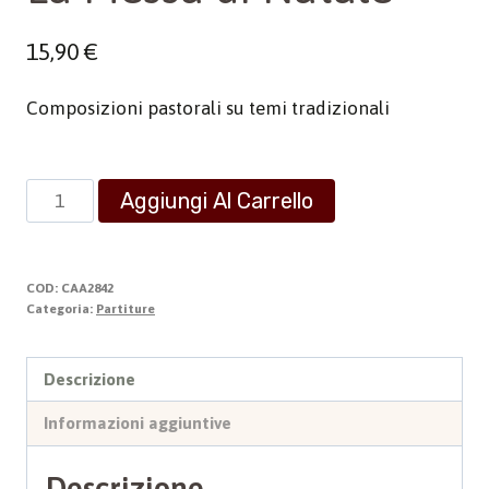
15,90
€
Composizioni pastorali su temi tradizionali
La
Aggiungi Al Carrello
Messa
di
Natale
COD:
CAA2842
quantità
Categoria:
Partiture
Descrizione
Informazioni aggiuntive
Descrizione