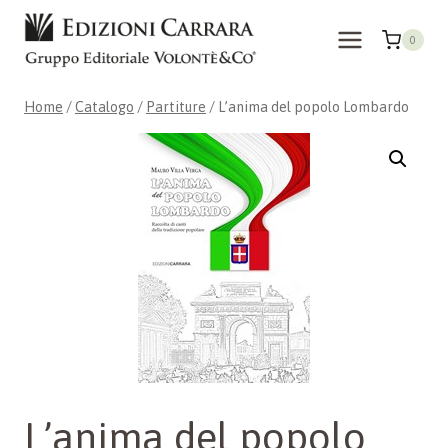
Salta
al
0
contenuto
Home
/
Catalogo
/
Partiture
/
L’anima del popolo Lombardo
L’anima del popolo