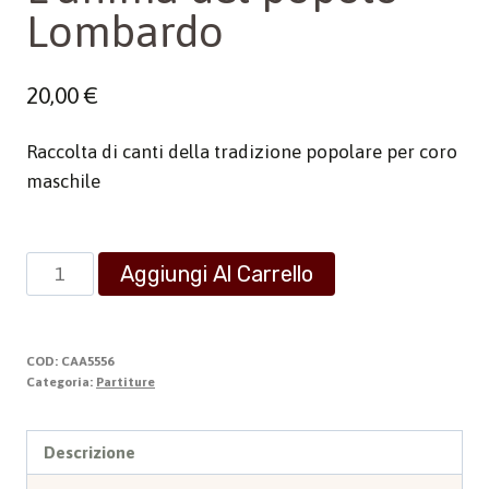
Lombardo
20,00
€
Raccolta di canti della tradizione popolare per coro
maschile
L'anima
Aggiungi Al Carrello
del
popolo
Lombardo
COD:
CAA5556
quantità
Categoria:
Partiture
Descrizione