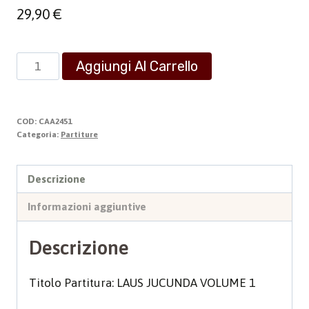
29,90
€
LAUS
Aggiungi Al Carrello
JUCUNDA
VOLUME
1
COD:
CAA2451
quantità
Categoria:
Partiture
Descrizione
Informazioni aggiuntive
Descrizione
Titolo Partitura: LAUS JUCUNDA VOLUME 1