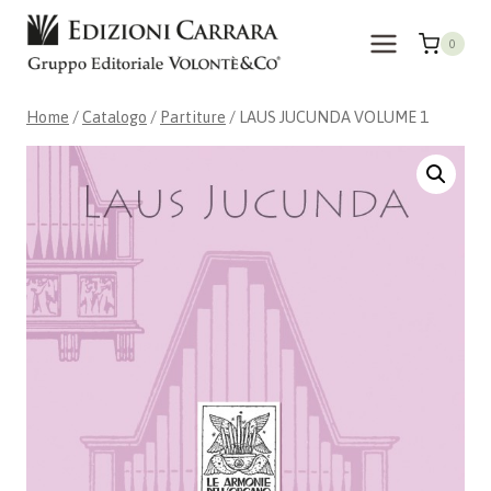
Salta
al
0
contenuto
Home
/
Catalogo
/
Partiture
/
LAUS JUCUNDA VOLUME 1