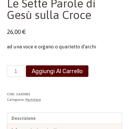
Le Sette Parole di
Gesù sulla Croce
26,00
€
ad una voce e organo o quartetto d’archi
Le
Aggiungi Al Carrello
Sette
Parole
di
COD:
CAA5033
Gesù
Categoria:
Partiture
sulla
Croce
Descrizione
quantità