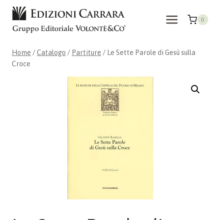
Salta
al
0
contenuto
Home
/
Catalogo
/
Partiture
/
Le Sette Parole di Gesù sulla
Croce