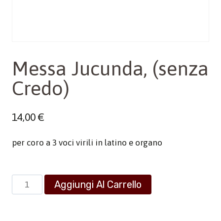
Messa Jucunda, (senza
Credo)
14,00
€
per coro a 3 voci virili in latino e organo
Messa
Aggiungi Al Carrello
Jucunda,
(senza
Credo)