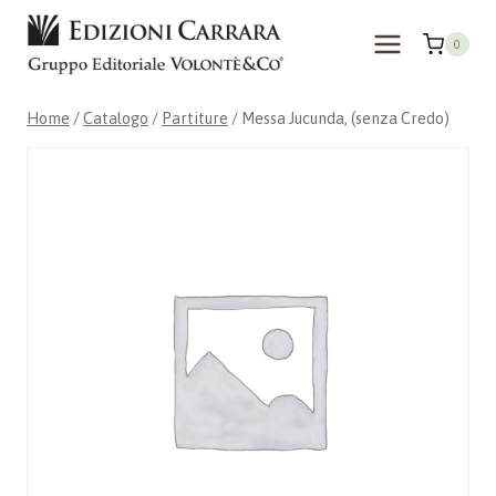
Salta
al
0
contenuto
Home
/
Catalogo
/
Partiture
/
Messa Jucunda, (senza Credo)