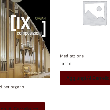
Meditazione
10,00
€
Aggiungi Al Carrello
i per organo
ngi Al Carrello