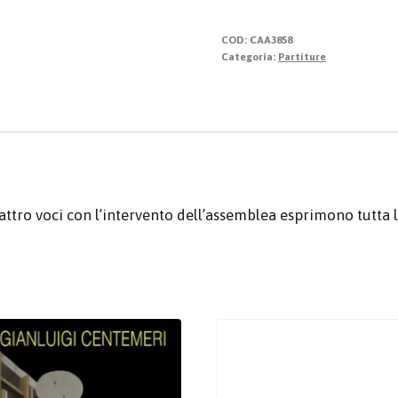
factor"
quantità
COD:
CAA3858
Categoria:
Partiture
ttro voci con l’intervento dell’assemblea esprimono tutta la