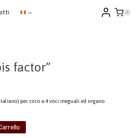
atti
0
is factor”
italiano) per coro a 4 voci ineguali ed organo
Carrello