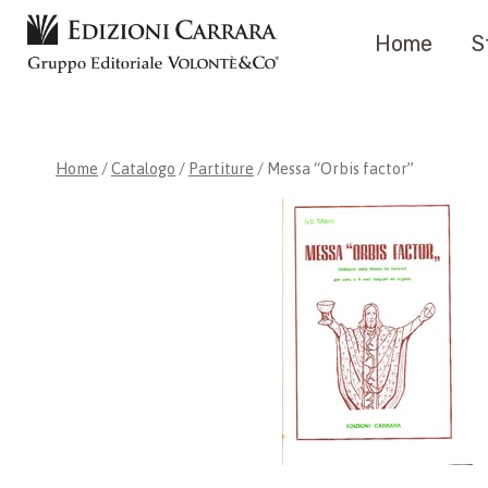
Salta
Home
S
al
contenuto
Home
/
Catalogo
/
Partiture
/
Messa “Orbis factor”