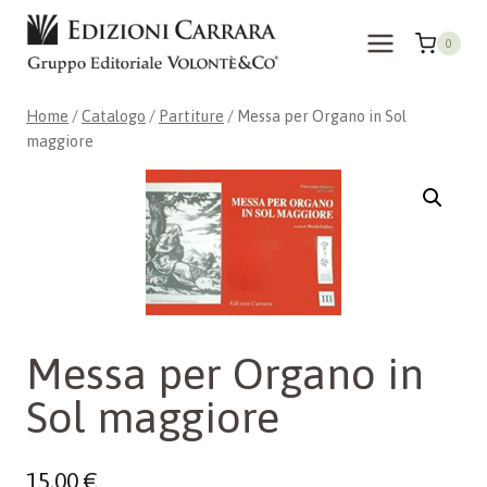
Salta
al
0
contenuto
Home
/
Catalogo
/
Partiture
/
Messa per Organo in Sol
maggiore
Messa per Organo in
Sol maggiore
15,00
€