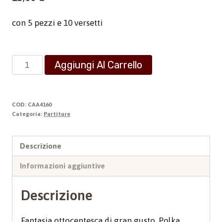
con 5 pezzi e 10 versetti
Messa
Aggiungi Al Carrello
per
Organo
in
COD:
CAA4160
Sol
Categoria:
Partiture
maggiore
quantità
Descrizione
Informazioni aggiuntive
Descrizione
Fantasia ottocentesca di gran gusto. Polka