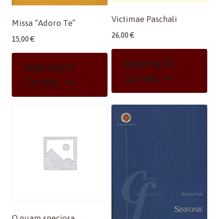
Victimae Paschali
Missa “Adoro Te”
26,00
€
15,00
€
Aggiungi Al
Aggiungi Al
Carrello
Carrello
O quam speciosa