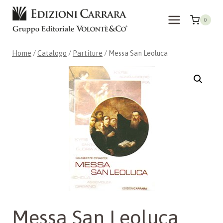
Salta
al
0
contenuto
Home
/
Catalogo
/
Partiture
/
Messa San Leoluca
Messa San Leoluca