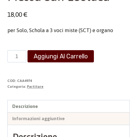
18,00
€
per Solo, Schola a 3 voci miste (SCT) e organo
Messa
Aggiungi Al Carrello
San
Leoluca
quantità
COD:
CAA4974
Categoria:
Partiture
Descrizione
Informazioni aggiuntive
Descrizione