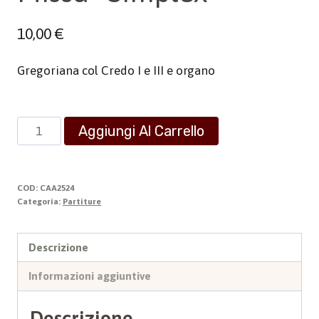
10,00
€
Gregoriana col Credo I e III e organo
Missa
Aggiungi Al Carrello
“Simplex”
quantità
COD:
CAA2524
Categoria:
Partiture
Descrizione
Informazioni aggiuntive
Descrizione