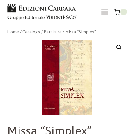
Salta
al
0
contenuto
Home
/
Catalogo
/
Partiture
/
Missa “Simplex”
Missa “Simplex”