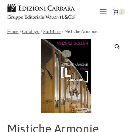
Salta
al
0
contenuto
Home
/
Catalogo
/
Partiture
/
Mistiche Armonie
Mistiche Armonie