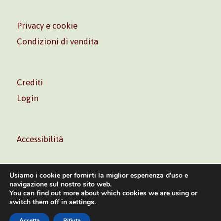
Privacy e cookie
Condizioni di vendita
Crediti
Login
Accessibilità
Usiamo i cookie per fornirti la miglior esperienza d'uso e
navigazione sul nostro sito web.
You can find out more about which cookies we are using or
Volontè & Co. Srl – P.I. 06181480960 –
info@volonte-
switch them off in
settings
.
co.com
– Tel.
+39 02 45473285
Accetta
Rifiuta