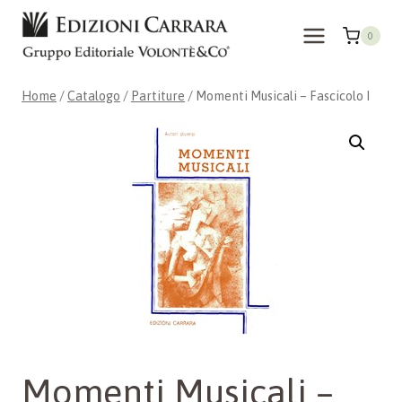
Salta
al
0
contenuto
Home
/
Catalogo
/
Partiture
/
Momenti Musicali – Fascicolo I
Momenti Musicali –