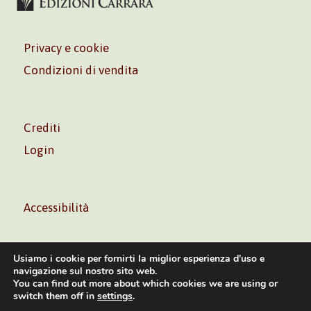
Privacy e cookie
Condizioni di vendita
Crediti
Login
Accessibilità
Usiamo i cookie per fornirti la miglior esperienza d'uso e
navigazione sul nostro sito web.
You can find out more about which cookies we are using or
Volontè & Co. Srl – P.I. 06181480960 –
info@volonte-
switch them off in
settings
.
co.com
– Tel.
+39 02 45473285