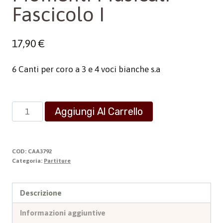
Fascicolo I
17,90
€
6 Canti per coro a 3 e 4 voci bianche s.a
Momenti
Aggiungi Al Carrello
Musicali
-
Fascicolo
COD:
CAA3792
I
Categoria:
Partiture
quantità
Descrizione
Informazioni aggiuntive