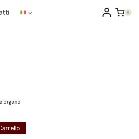
atti
0
 e organo
Carrello