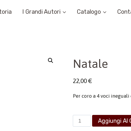
toria
I Grandi Autori
Catalogo
Cont
Natale
22,00
€
Per coro a 4 voci ineguali
Natale
Aggiungi Al 
quantità