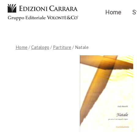
Salta
Home
S
al
contenuto
Home
/
Catalogo
/
Partiture
/
Natale