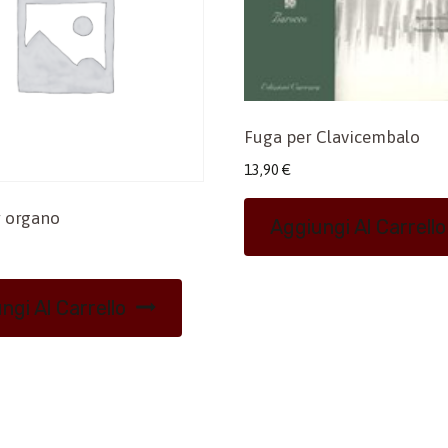
Fuga per Clavicembalo
13,90
€
 organo
Aggiungi Al Carrello
ngi Al Carrello