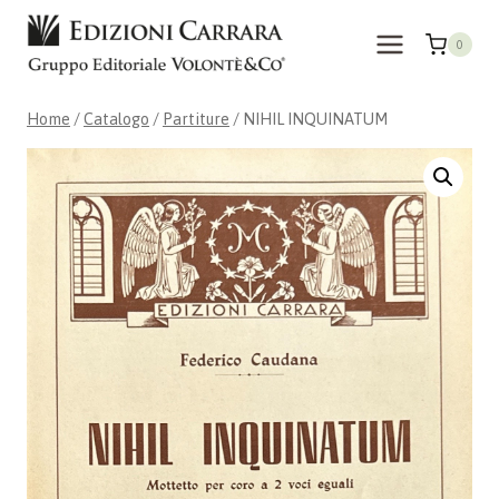
Salta
al
0
contenuto
Home
/
Catalogo
/
Partiture
/
NIHIL INQUINATUM