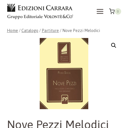
Salta
al
0
contenuto
Home
/
Catalogo
/
Partiture
/
Nove Pezzi Melodici
Nove Pezzi Melodici