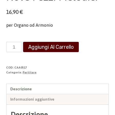
16,90
€
per Organo od Armonio
Nove
Aggiungi Al Carrello
Pezzi
Melodici
quantità
COD:
CAA0517
Categoria:
Partiture
Descrizione
Informazioni aggiuntive
Descrizione