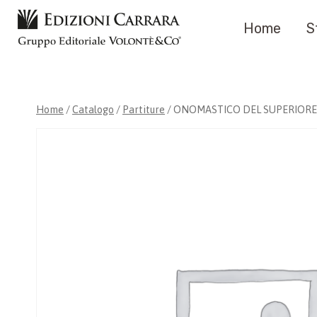
Salta
Home
S
al
contenuto
Home
/
Catalogo
/
Partiture
/
ONOMASTICO DEL SUPERIORE