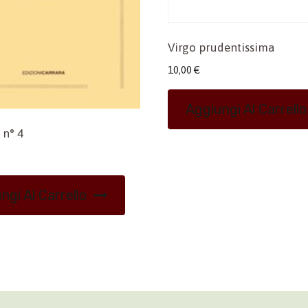
Virgo prudentissima
10,00
€
Aggiungi Al Carrello
 n° 4
ngi Al Carrello