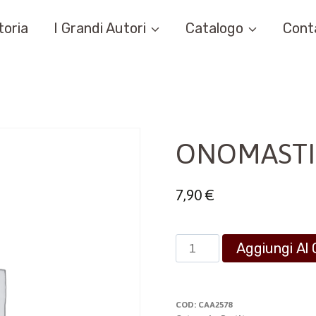
toria
I Grandi Autori
Catalogo
Cont
ONOMASTI
7,90
€
ONOMASTICO
Aggiungi Al 
DEL
SUPERIORE
quantità
COD:
CAA2578