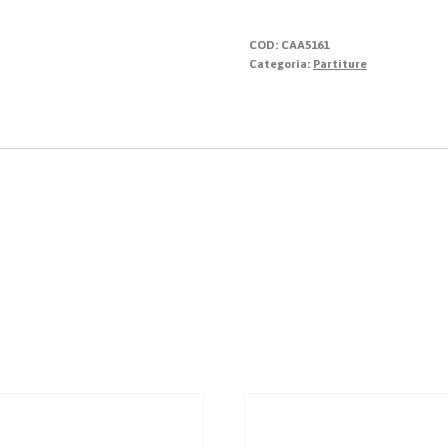
Siena
nell'800
COD:
CAA5161
quantità
Categoria:
Partiture