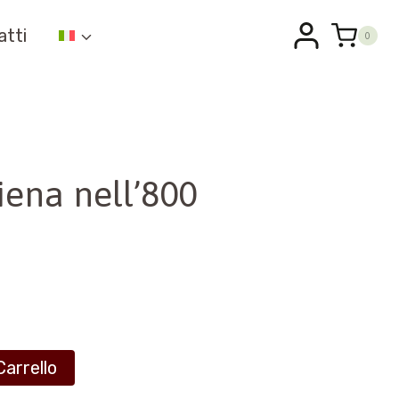
atti
0
iena nell’800
Carrello