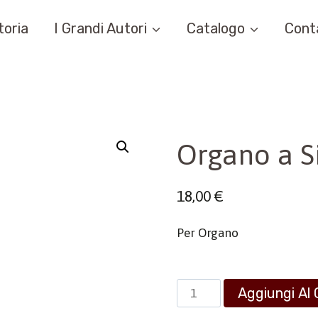
toria
I Grandi Autori
Catalogo
Cont
Organo a S
18,00
€
Per Organo
Organo
Aggiungi Al 
a