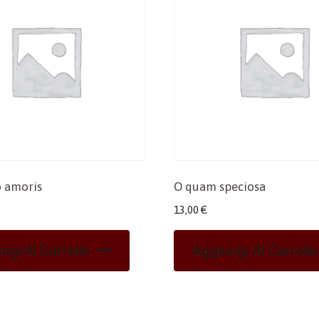
 amoris
O quam speciosa
13,00
€
ngi Al Carrello
Aggiungi Al Carrello