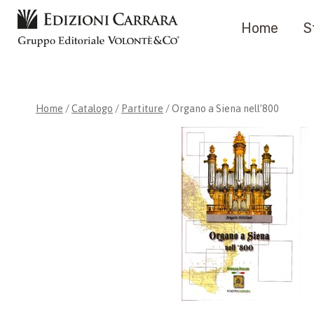
Salta
Home
S
al
contenuto
Home
/
Catalogo
/
Partiture
/
Organo a Siena nell’800