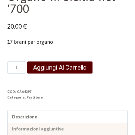
‘700
20,00
€
17 brani per organo
Organo
Aggiungi Al Carrello
in
Sicilia
nel
COD:
CAA4297
'700
Categoria:
Partiture
quantità
Descrizione
Informazioni aggiuntive