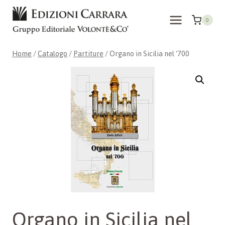
Salta
al
0
contenuto
Home
/
Catalogo
/
Partiture
/
Organo in Sicilia nel ‘700
Organo in Sicilia nel