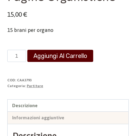
15,00
€
15 brani per organo
Pagine
Aggiungi Al Carrello
Organistiche
quantità
COD:
CAA3793
Categoria:
Partiture
Descrizione
Informazioni aggiuntive
Descrizione