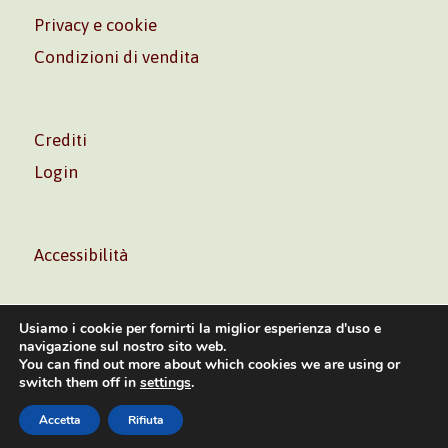
Privacy e cookie
Condizioni di vendita
Crediti
Login
Accessibilità
Usiamo i cookie per fornirti la miglior esperienza d'uso e
navigazione sul nostro sito web.
You can find out more about which cookies we are using or
Volontè & Co. Srl – P.I. 06181480960 –
info@volonte-
switch them off in
settings
.
co.com
– Tel.
+39 02 45473285
Accetta
Rifiuta