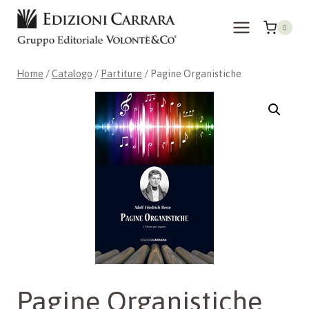
Salta
al
0
contenuto
Home
/
Catalogo
/
Partiture
/
Pagine Organistiche
Pagine Organistiche