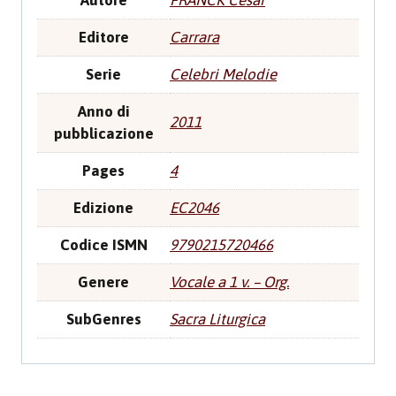
Autore
FRANCK Cesar
Editore
Carrara
Serie
Celebri Melodie
Anno di
2011
pubblicazione
Pages
4
Edizione
EC2046
Codice ISMN
9790215720466
Genere
Vocale a 1 v. – Org.
SubGenres
Sacra Liturgica