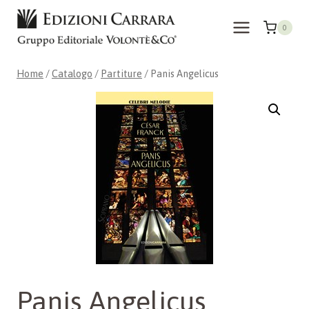
Salta
al
0
contenuto
Home
/
Catalogo
/
Partiture
/
Panis Angelicus
Panis Angelicus