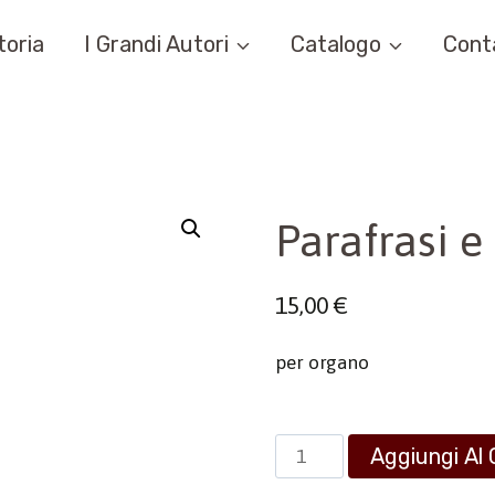
toria
I Grandi Autori
Catalogo
Cont
Parafrasi e
15,00
€
per organo
Parafrasi
Aggiungi Al 
e