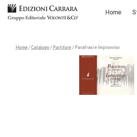
Salta
Home
S
al
contenuto
Home
/
Catalogo
/
Partiture
/
Parafrasi e Improvviso