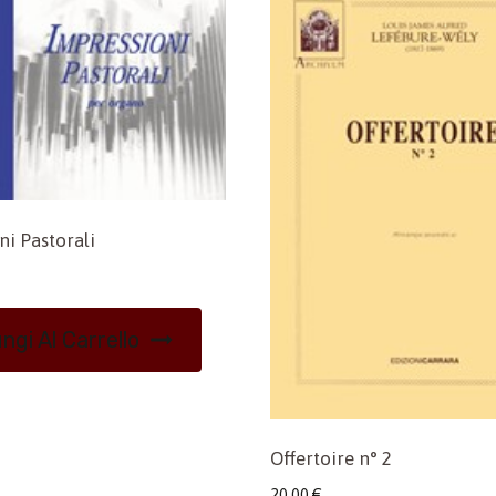
ni Pastorali
ngi Al Carrello
Offertoire n° 2
20,00
€