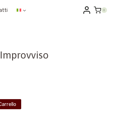
atti
0
 Improvviso
Carrello