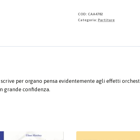
Improvviso
quantità
COD:
CAA4782
Categoria:
Partiture
crive per organo pensa evidentemente agli effetti orchestr
in grande confidenza.