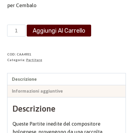
per Cembalo
Partite
Aggiungi Al Carrello
sopra
il
Passagallo
COD:
CAA4931
quantità
Categoria:
Partiture
Descrizione
Informazioni aggiuntive
Descrizione
Queste Partite inedite del compositore
bolognese, provengono da una raccolta