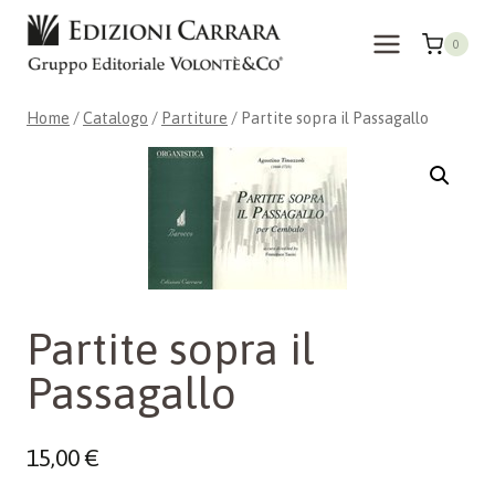
Salta
al
0
contenuto
Home
/
Catalogo
/
Partiture
/
Partite sopra il Passagallo
Partite sopra il
Passagallo
15,00
€