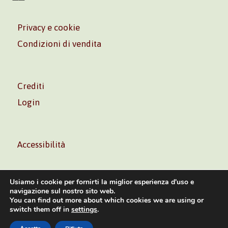
Privacy e cookie
Condizioni di vendita
Crediti
Login
Accessibilità
Usiamo i cookie per fornirti la miglior esperienza d'uso e
navigazione sul nostro sito web.
You can find out more about which cookies we are using or
Volontè & Co. Srl – P.I. 06181480960 –
info@volonte-
switch them off in
settings
.
co.com
– Tel.
+39 02 45473285