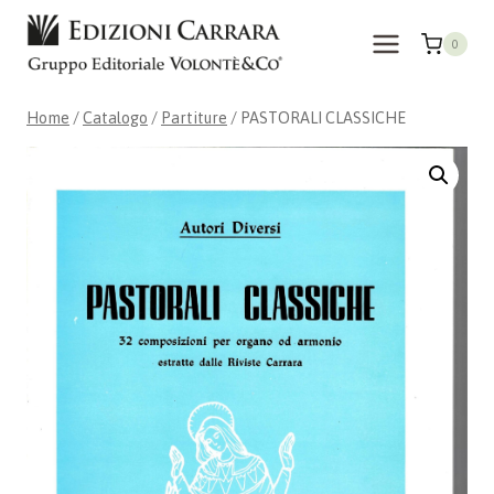
Salta
al
0
contenuto
Home
/
Catalogo
/
Partiture
/
PASTORALI CLASSICHE