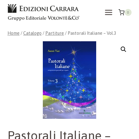
Salta
al
0
contenuto
Home
/
Catalogo
/
Partiture
/
Pastorali Italiane – Vol.3
Pastorali Italiane –