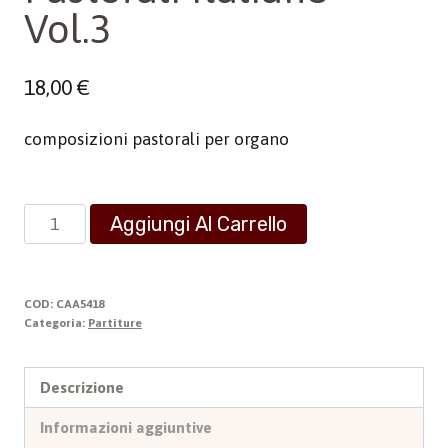
Vol.3
18,00
€
composizioni pastorali per organo
Pastorali
Aggiungi Al Carrello
Italiane
-
Vol.3
COD:
CAA5418
quantità
Categoria:
Partiture
Descrizione
Informazioni aggiuntive