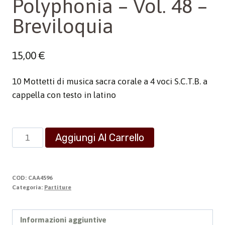
Polyphonia – Vol. 48 –
Breviloquia
15,00
€
10 Mottetti di musica sacra corale a 4 voci S.C.T.B. a
cappella con testo in latino
Polyphonia
Aggiungi Al Carrello
-
Vol.
48
COD:
CAA4596
-
Categoria:
Partiture
Breviloquia
quantità
Informazioni aggiuntive