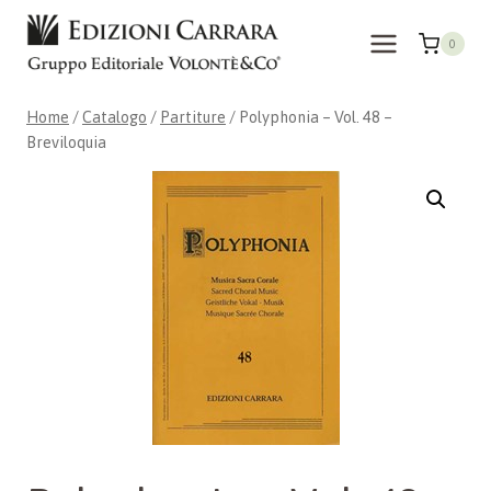
Salta
al
0
contenuto
Home
/
Catalogo
/
Partiture
/
Polyphonia – Vol. 48 –
Breviloquia