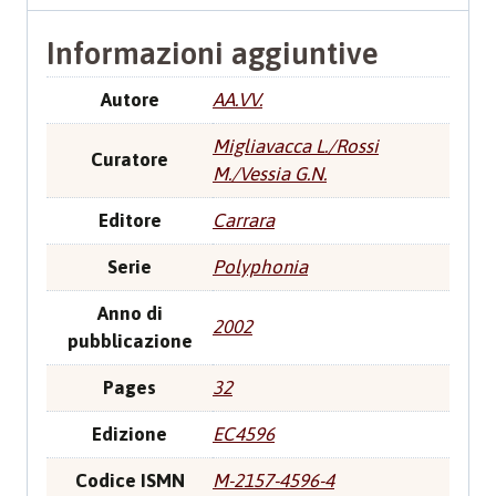
Informazioni aggiuntive
Autore
AA.VV.
Migliavacca L./Rossi
Curatore
M./Vessia G.N.
Editore
Carrara
Serie
Polyphonia
Anno di
2002
pubblicazione
Pages
32
Edizione
EC4596
Codice ISMN
M-2157-4596-4