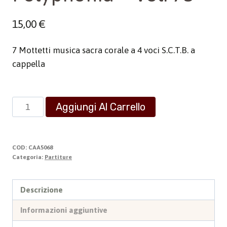
15,00
€
7 Mottetti musica sacra corale a 4 voci S.C.T.B. a
cappella
Polyphonia
Aggiungi Al Carrello
-
Vol.
75
COD:
CAA5068
quantità
Categoria:
Partiture
Descrizione
Informazioni aggiuntive