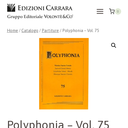
Salta
al
0
contenuto
Home
/
Catalogo
/
Partiture
/
Polyphonia – Vol. 75
Polyphonia – Vol. 75