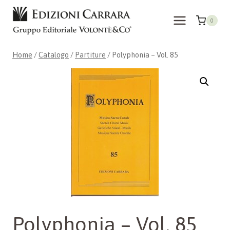
Salta
al
0
contenuto
Home
/
Catalogo
/
Partiture
/
Polyphonia – Vol. 85
Polyphonia – Vol. 85