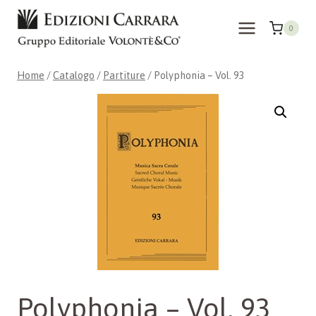
Salta
al
0
contenuto
Home
/
Catalogo
/
Partiture
/
Polyphonia – Vol. 93
Polyphonia – Vol. 93