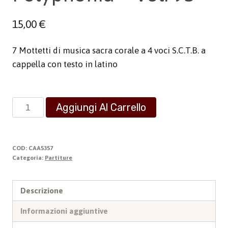
15,00
€
7 Mottetti di musica sacra corale a 4 voci S.C.T.B. a
cappella con testo in latino
Polyphonia
Aggiungi Al Carrello
-
Vol.
93
COD:
CAA5357
quantità
Categoria:
Partiture
Descrizione
Informazioni aggiuntive