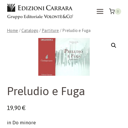
Salta
al
0
contenuto
Home
/
Catalogo
/
Partiture
/
Preludio e Fuga
Preludio e Fuga
19,90
€
in Do minore