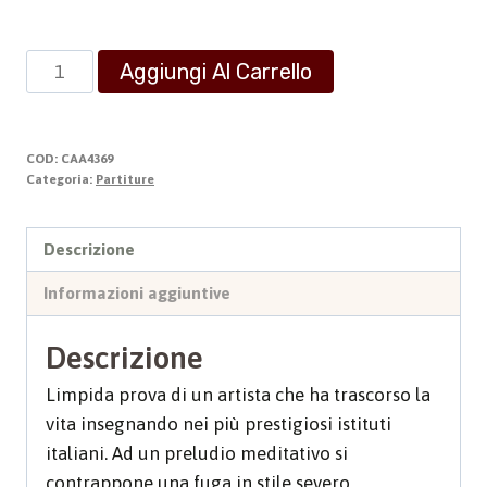
Preludio
Aggiungi Al Carrello
e
Fuga
quantità
COD:
CAA4369
Categoria:
Partiture
Descrizione
Informazioni aggiuntive
Descrizione
Limpida prova di un artista che ha trascorso la
vita insegnando nei più prestigiosi istituti
italiani. Ad un preludio meditativo si
contrappone una fuga in stile severo.