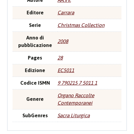
Autore
AA.VV.
Editore
Carrara
Serie
Christmas Collection
Anno di
2008
pubblicazione
Pages
28
Edizione
EC5011
Codice ISMN
9 790215 7 5011 1
Organo Raccolte
Genere
Contemporanei
SubGenres
Sacra Liturgica