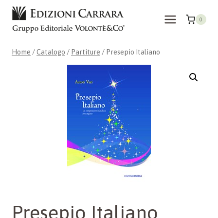
Salta
al
0
contenuto
Home
/
Catalogo
/
Partiture
/
Presepio Italiano
Presepio Italiano