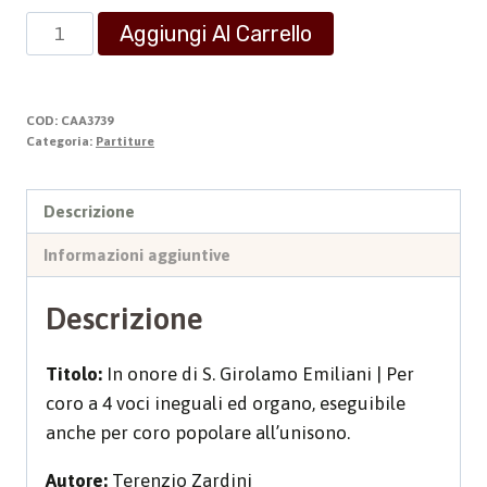
PROPRIO
Aggiungi Al Carrello
DELLA
MESSA
quantità
COD:
CAA3739
Categoria:
Partiture
Descrizione
Informazioni aggiuntive
Descrizione
Titolo:
In onore di S. Girolamo Emiliani | Per
coro a 4 voci ineguali ed organo, eseguibile
anche per coro popolare all’unisono.
Autore:
Terenzio Zardini