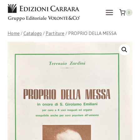
Salta
al
0
contenuto
Home
/
Catalogo
/
Partiture
/
PROPRIO DELLA MESSA