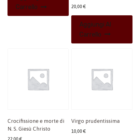
Carrello
20,00
€
Aggiungi Al
Carrello
Crocifissione e morte di
Virgo prudentissima
N. S. Giesù Christo
10,00
€
22,00
€