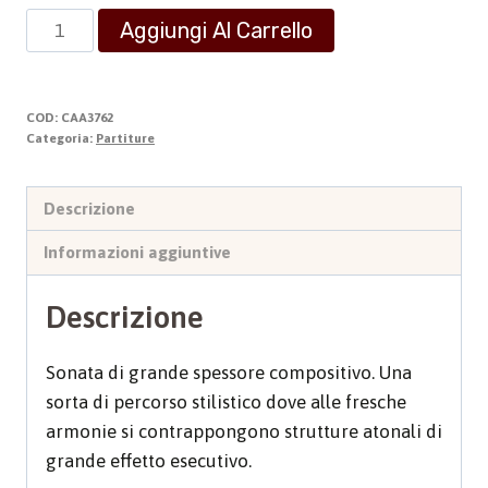
Sonata
Aggiungi Al Carrello
Prima
per
Organo
COD:
CAA3762
quantità
Categoria:
Partiture
Descrizione
Informazioni aggiuntive
Descrizione
Sonata di grande spessore compositivo. Una
sorta di percorso stilistico dove alle fresche
armonie si contrappongono strutture atonali di
grande effetto esecutivo.