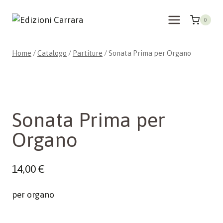
Salta
al
0
contenuto
Home
/
Catalogo
/
Partiture
/
Sonata Prima per Organo
Sonata Prima per
Organo
14,00
€
per organo