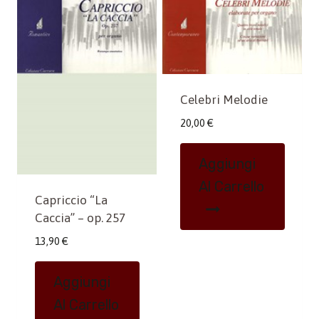
Celebri Melodie
20,00
€
Aggiungi
Al Carrello
Capriccio “La
Caccia” – op. 257
13,90
€
Aggiungi
Al Carrello