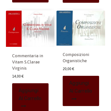
Composizioni
Commentaria in
Organistiche
Vitam S.Clarae
Virginis
20,00
€
14,00
€
Aggiungi
Aggiungi
Al Carrello
Al Carrello