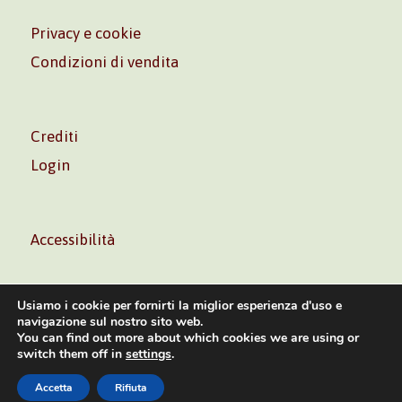
Privacy e cookie
Condizioni di vendita
Crediti
Login
Accessibilità
Usiamo i cookie per fornirti la miglior esperienza d'uso e
navigazione sul nostro sito web.
You can find out more about which cookies we are using or
Volontè & Co. Srl – P.I. 06181480960 –
info@volonte-
switch them off in
settings
.
co.com
– Tel.
+39 02 45473285
Accetta
Rifiuta