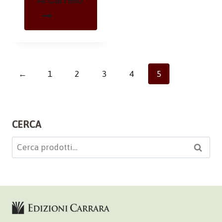
Al Carrello
←
1
2
3
4
5
CERCA
Cerca:
Cerca