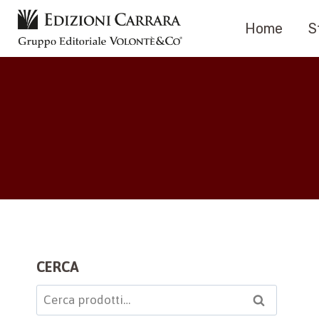
Salta
Home
S
al
contenuto
CERCA
Cerca:
Cerca