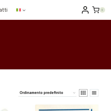
atti
0