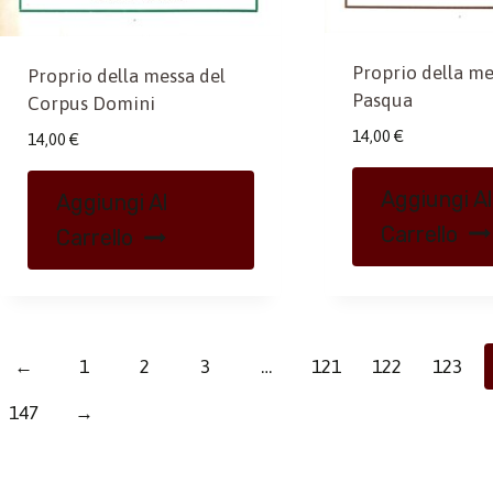
Proprio della me
Proprio della messa del
Pasqua
Corpus Domini
14,00
€
14,00
€
Aggiungi Al
Aggiungi Al
Carrello
Carrello
←
1
2
3
…
121
122
123
147
→