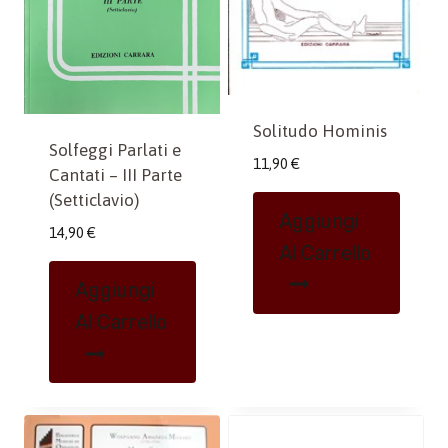
Solitudo Hominis
Solfeggi Parlati e
11,90
€
Cantati – III Parte
(Setticlavio)
Aggiungi
14,90
€
Al Carrello
Aggiungi
Al Carrello