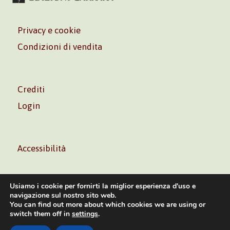
Privacy e cookie
Condizioni di vendita
Crediti
Login
Accessibilità
Usiamo i cookie per fornirti la miglior esperienza d'uso e
navigazione sul nostro sito web.
You can find out more about which cookies we are using or
Volontè & Co. Srl – P.I. 06181480960 –
info@volonte-
switch them off in
settings
.
co.com
– Tel.
+39 02 45473285