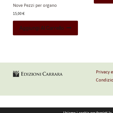
Nove Pezzi per organo
15,00
€
Aggiungi Al Carrello
Privacy 
Condizio
Volontè & C
Usiamo i cookie per fornirti la