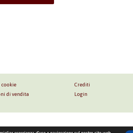
e cookie
Crediti
ni di vendita
Login
o. Srl – P.I. 06181480960 –
info@volonte-co.com
– Tel.
+39 
 miglior esperienza d'uso e navigazione sul nostro sito web.