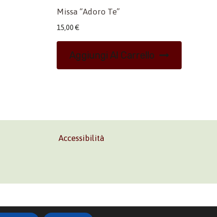
Missa “Adoro Te”
15,00
€
Aggiungi Al Carrello
Accessibilità
02 45473285