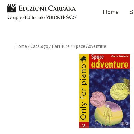
Salta
Home
S
al
contenuto
Home
/
Catalogo
/
Partiture
/
Space Adventure