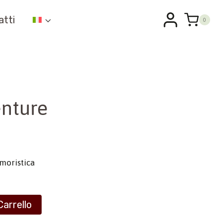
atti
0
nture
umoristica
Carrello