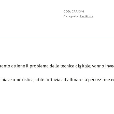
quantità
COD:
CAA4346
Categoria:
Partiture
anto attiene il problema della tecnica digitale; vanno invec
chiave umoristica, utile tuttavia ad affinare la percezione 