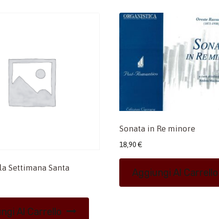
Sonata in Re minore
18,90
€
 la Settimana Santa
Aggiungi Al Carrello
ngi Al Carrello