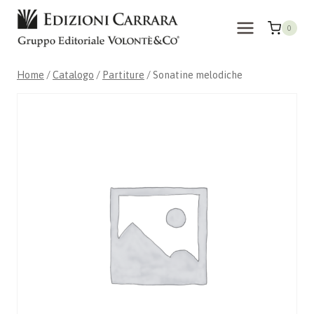
Salta
al
0
contenuto
Home
/
Catalogo
/
Partiture
/
Sonatine melodiche