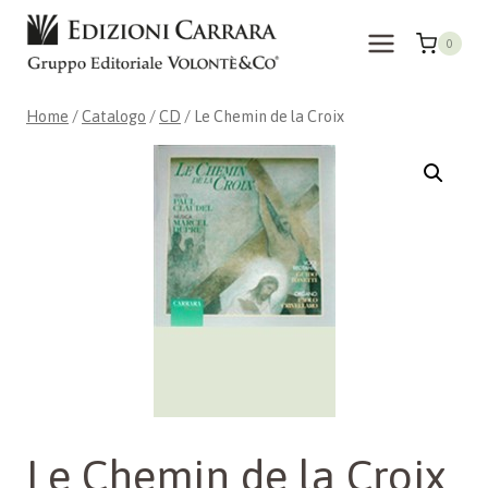
Salta
al
0
contenuto
Home
/
Catalogo
/
CD
/
Le Chemin de la Croix
Le Chemin de la Croix