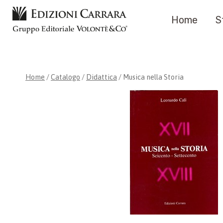
Salta
Home
S
al
contenuto
Home
/
Catalogo
/
Didattica
/
Musica nella Storia