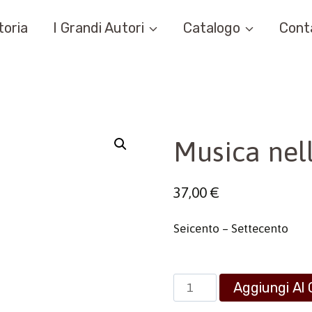
toria
I Grandi Autori
Catalogo
Cont
Musica nell
37,00
€
Seicento – Settecento
Musica
Aggiungi Al 
nella