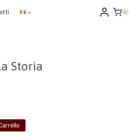
atti
0
a Storia
Carrello