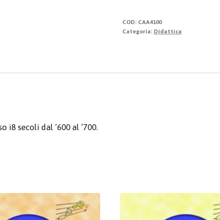
Storia
quantità
COD:
CAA4100
Categoria:
Didattica
 i8 secoli dal ‘600 al ‘700.