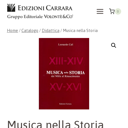
Salta
al
0
contenuto
Home
/
Catalogo
/
Didattica
/
Musica nella Storia
Musica nella Storia