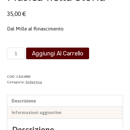
35,00
€
Dal Mille al Rinascimento
Musica
Aggiungi Al Carrello
nella
Storia
quantità
COD:
CAA3800
Categoria:
Didattica
Descrizione
Informazioni aggiuntive
Descrizione