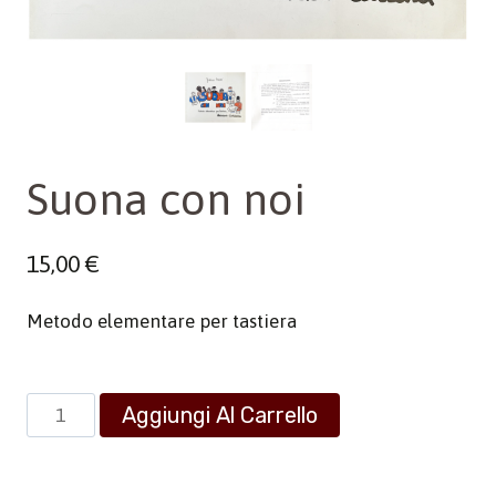
Suona con noi
15,00
€
Metodo elementare per tastiera
Suona
Aggiungi Al Carrello
con
noi
quantità