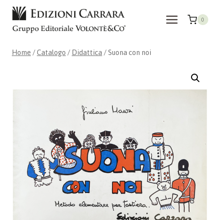
Salta
al
0
contenuto
Home
/
Catalogo
/
Didattica
/
Suona con noi