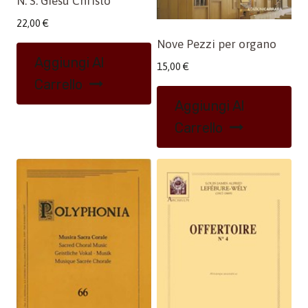
N. S. Giesù Christo
22,00
€
Nove Pezzi per organo
Aggiungi Al
15,00
€
Carrello
Aggiungi Al
Carrello