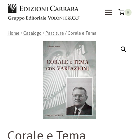
Salta
al
0
contenuto
Home
/
Catalogo
/
Partiture
/
Corale e Tema
Corale e Tema