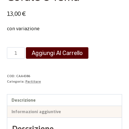
13,00
€
con variazione
Corale
Aggiungi Al Carrello
e
Tema
quantità
COD:
CAA4386
Categoria:
Partiture
Descrizione
Informazioni aggiuntive
Descrizione