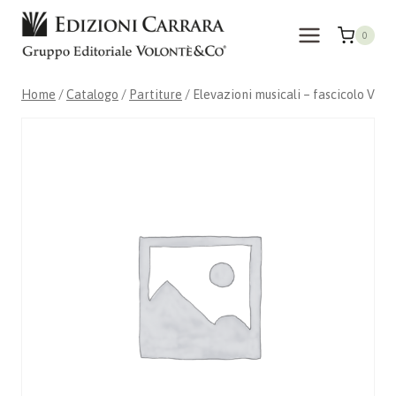
Salta
al
0
contenuto
Home
/
Catalogo
/
Partiture
/
Elevazioni musicali – fascicolo V