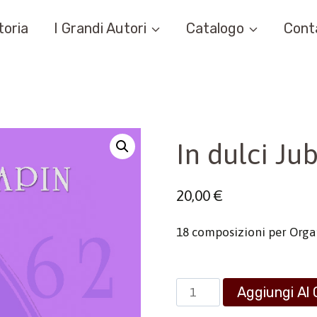
toria
I Grandi Autori
Catalogo
Cont
In dulci Jub
20,00
€
18 composizioni per Org
In
Aggiungi Al 
dulci