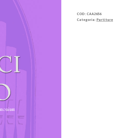
Jubilo
quantità
COD:
CAA2656
Categoria:
Partiture