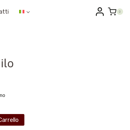
atti
0
ilo
ano
Carrello