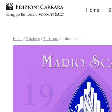
Salta
Home
S
al
contenuto
Home
/
Catalogo
/
Partiture
/
In dulci Jubilo