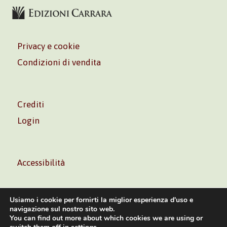
Privacy e cookie
Condizioni di vendita
Crediti
Login
Accessibilità
Usiamo i cookie per fornirti la miglior esperienza d'uso e
navigazione sul nostro sito web.
You can find out more about which cookies we are using or
Volontè & Co. Srl – P.I. 06181480960 –
info@volonte-