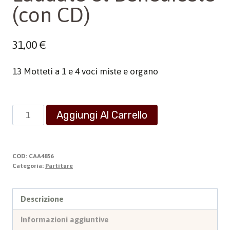
(con CD)
31,00
€
13 Motteti a 1 e 4 voci miste e organo
Laudate
Aggiungi Al Carrello
et
Benedicete
(con
COD:
CAA4856
CD)
Categoria:
Partiture
quantità
Descrizione
Informazioni aggiuntive