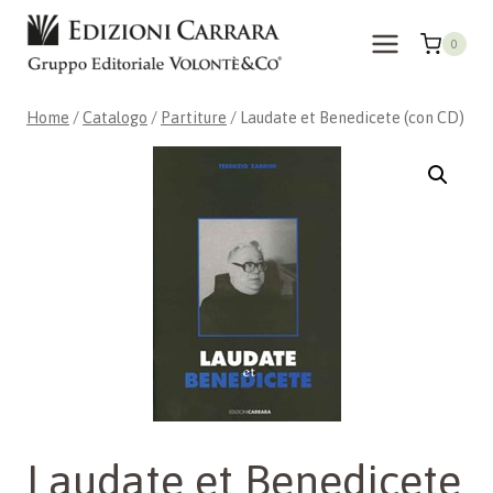
Salta
al
0
contenuto
Home
/
Catalogo
/
Partiture
/
Laudate et Benedicete (con CD)
Laudate et Benedicete