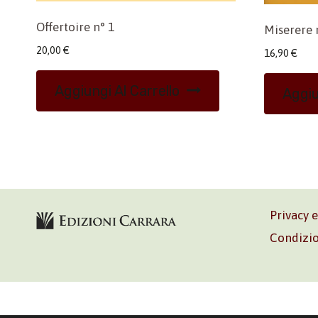
Offertoire n° 1
Miserere 
20,00
€
16,90
€
Aggiungi Al Carrello
Aggiu
Privacy 
Condizio