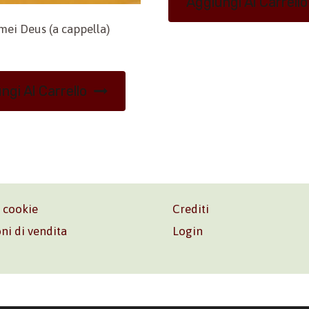
Aggiungi Al Carrello
mei Deus (a cappella)
ngi Al Carrello
e cookie
Crediti
ni di vendita
Login