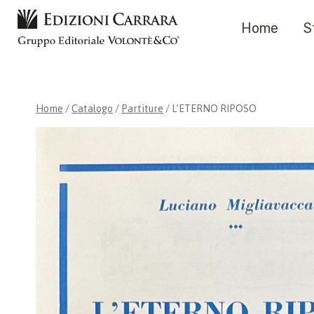
Salta
Home
S
al
contenuto
Home
/
Catalogo
/
Partiture
/
L’ETERNO RIPOSO