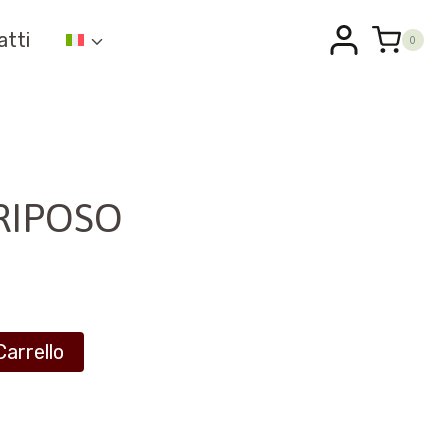
atti
0
RIPOSO
Carrello