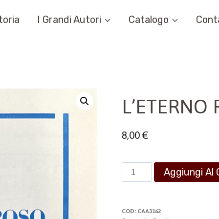
toria
I Grandi Autori
Catalogo
Cont
L’ETERNO 
8,00
€
L'ETERNO
Aggiungi Al 
RIPOSO
quantità
COD:
CAA3162