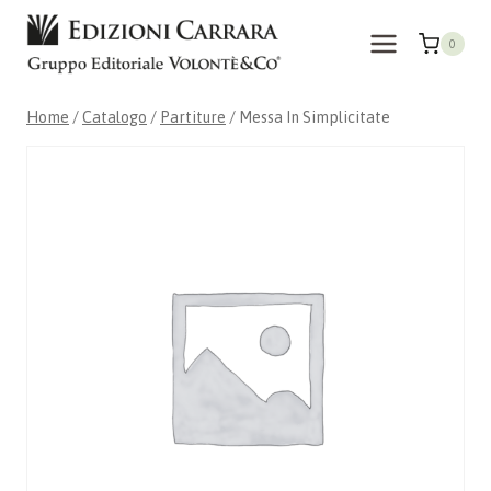
Salta
al
0
contenuto
Home
/
Catalogo
/
Partiture
/
Messa In Simplicitate