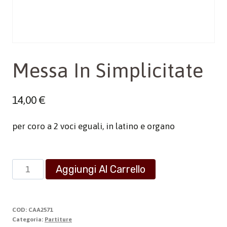
Messa In Simplicitate
14,00
€
per coro a 2 voci eguali, in latino e organo
Messa
Aggiungi Al Carrello
In
Simplicitate
quantità
COD:
CAA2571
Categoria:
Partiture