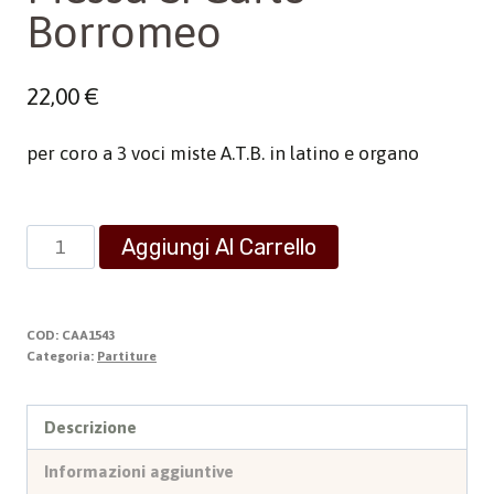
Borromeo
22,00
€
per coro a 3 voci miste A.T.B. in latino e organo
Messa
Aggiungi Al Carrello
S.
Carlo
Borromeo
COD:
CAA1543
quantità
Categoria:
Partiture
Descrizione
Informazioni aggiuntive