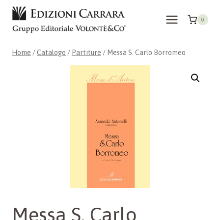
Salta
al
0
contenuto
Home
/
Catalogo
/
Partiture
/
Messa S. Carlo Borromeo
Messa S. Carlo