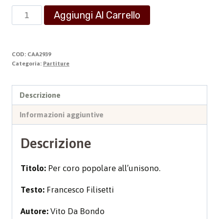
O
Aggiungi Al Carrello
CRISTO
NOSTRA
PASQUA
COD:
CAA2939
quantità
Categoria:
Partiture
Descrizione
Informazioni aggiuntive
Descrizione
Titolo:
Per coro popolare all’unisono.
Testo:
Francesco Filisetti
Autore:
Vito Da Bondo