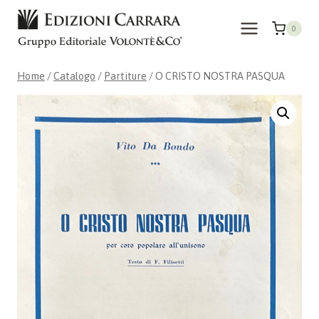
Salta
al
0
contenuto
Home
/
Catalogo
/
Partiture
/
O CRISTO NOSTRA PASQUA